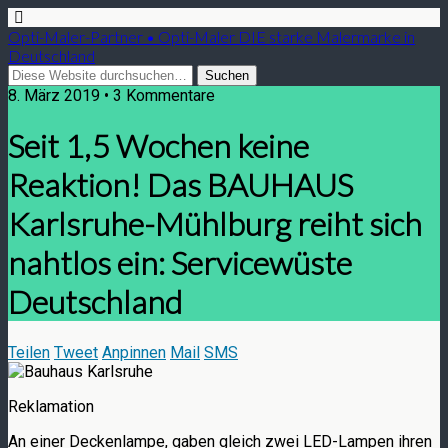
Opti-Maler-Partner • Opti-Maler DIE starke Malermarke in
Deutschland
8. März 2019 • 3 Kommentare
Seit 1,5 Wochen keine
Reaktion! Das BAUHAUS
Karlsruhe-Mühlburg reiht sich
nahtlos ein: Servicewüste
Deutschland
Teilen
Tweet
Anpinnen
Mail
SMS
Reklamation
An einer Deckenlampe, gaben gleich zwei LED-Lampen ihren