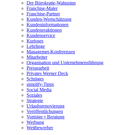
Der Bürokratie-Wahnsinn
Franchise-Maler
Franchise-Partner
Kunden-Wertschätzung
Kundeninformationen
Kundenreaktionen
Kundenservice
Kurioses
Lehrlinge
Managemet-Konferenzen
Mitarbeiter
Organisation und Unternehmensführung
Pressearbeit
Privates Werner Deck
Schräges
simplify-Tipps
Social Media
Soziales
Strategie
Urlaubsrenovierung
Veröffentlichungen
Vorträge • Beratung
Werbung
Wettbewerber