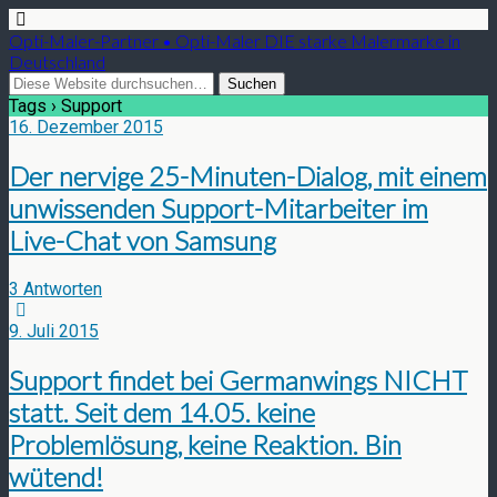
Opti-Maler-Partner • Opti-Maler DIE starke Malermarke in
Deutschland
Tags › Support
16. Dezember 2015
Der nervige 25-Minuten-Dialog, mit einem
unwissenden Support-Mitarbeiter im
Live-Chat von Samsung
3 Antworten
9. Juli 2015
Support findet bei Germanwings NICHT
statt. Seit dem 14.05. keine
Problemlösung, keine Reaktion. Bin
wütend!