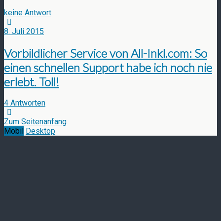
keine Antwort
8. Juli 2015
Vorbildlicher Service von All-Inkl.com: So
einen schnellen Support habe ich noch nie
erlebt. Toll!
4 Antworten
Zum Seitenanfang
Mobil
Desktop