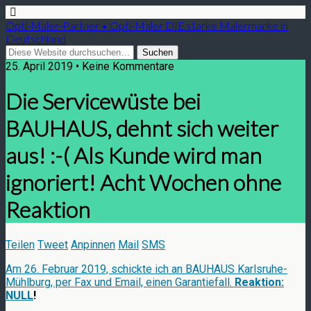
Opti-Maler-Partner • Opti-Maler DIE starke Malermarke in
Deutschland
25. April 2019 • Keine Kommentare
Die Servicewüste bei
BAUHAUS, dehnt sich weiter
aus! :-( Als Kunde wird man
ignoriert! Acht Wochen ohne
Reaktion
Teilen
Tweet
Anpinnen
Mail
SMS
Am 26. Februar 2019, schickte ich an BAUHAUS Karlsruhe-
Mühlburg, per Fax und Email, einen Garantiefall.
Reaktion:
NULL
!